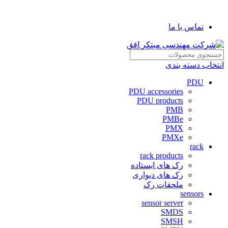
شرکت مهندسی مبتکر افق
تماس با ما
انتخاب دسته بندی
PDU
PDU accessories
PDU products
PMB
PMBe
PMX
PMXe
rack
rack products
رک های ایستاده
رک های دیواری
ملحقات رک
sensors
sensor server
SMDS
SMSH