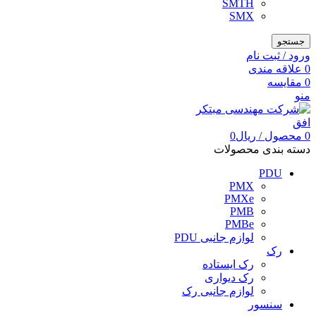
SMTH
SMX
جستجو
ورود / ثبت نام
0
علاقه مندی
0
مقایسه
منو
0
محصول
/
ریال
0
دسته بندی محصولات
PDU
PMX
PMXe
PMB
PMBe
لوازم جانبی PDU
رک
رک ایستاده
رک دیواری
لوازم جانبی رک
سنسور