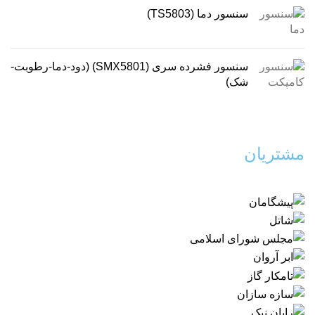
سنسور دما (TS5803)
سنسور فشرده سری (SMX5801) (دود-دما-رطوبت-
شک)
مشتریان