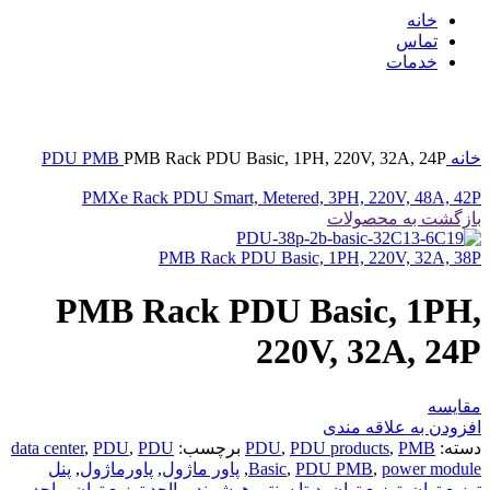
خانه
تماس
خدمات
بزرگنمایی تصویر
خانه
PMB Rack PDU Basic, 1PH, 220V, 32A, 24P
PMB
PDU
PMXe Rack PDU Smart, Metered, 3PH, 220V, 48A, 42P
بازگشت به محصولات
PMB Rack PDU Basic, 1PH, 220V, 32A, 38P
PMB Rack PDU Basic, 1PH,
220V, 32A, 24P
مقایسه
افزودن به علاقه مندی
دسته:
PMB
,
PDU products
,
PDU
برچسب:
PDU
,
PDU
,
data center
power module
,
PDU PMB
,
Basic
,
پاور ماژول
,
پاورماژول
,
پنل
توزیع توان
,
توزیع توان
,
دیتا سنتر
,
هوشمند
,
وااحد توزیع توان
,
واحد