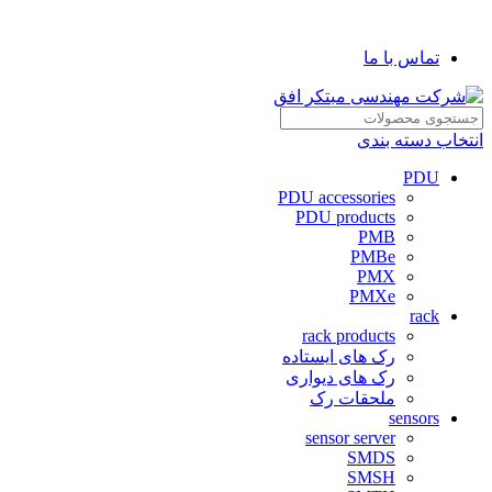
شرکت مهندسی مبتکر افق
تماس با ما
انتخاب دسته بندی
PDU
PDU accessories
PDU products
PMB
PMBe
PMX
PMXe
rack
rack products
رک های ایستاده
رک های دیواری
ملحقات رک
sensors
sensor server
SMDS
SMSH