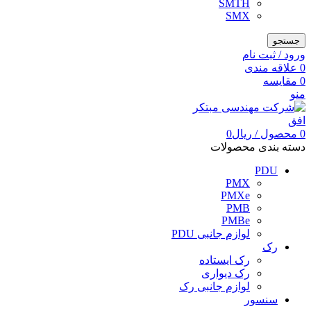
SMTH
SMX
جستجو
ورود / ثبت نام
0
علاقه مندی
0
مقایسه
منو
0
محصول
/
ریال
0
دسته بندی محصولات
PDU
PMX
PMXe
PMB
PMBe
لوازم جانبی PDU
رک
رک ایستاده
رک دیواری
لوازم جانبی رک
سنسور