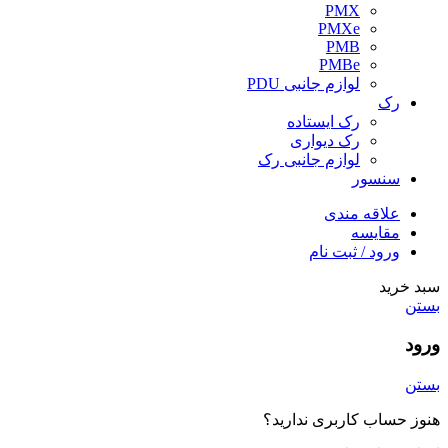
PMX
PMXe
PMB
PMBe
لوازم جانبی PDU
رک
رک ایستاده
رک دیواری
لوازم جانبی رک
سنسور
علاقه مندی
مقایسه
ورود / ثبت نام
سبد خرید
بستن
ورود
بستن
هنوز حساب کاربری ندارید؟