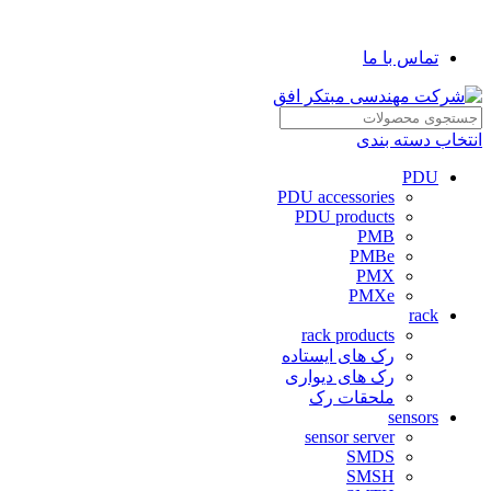
شرکت مهندسی مبتکر افق
تماس با ما
انتخاب دسته بندی
PDU
PDU accessories
PDU products
PMB
PMBe
PMX
PMXe
rack
rack products
رک های ایستاده
رک های دیواری
ملحقات رک
sensors
sensor server
SMDS
SMSH