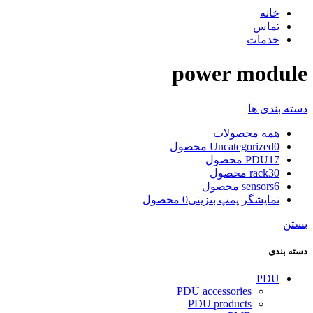
خانه
تماس
خدمات
power module
دسته بندی ها
همه
محصولات
0 محصول
Uncategorized
17 محصول
PDU
30 محصول
rack
6 محصول
sensors
نمایشگر پمپ بنزینی
0 محصول
بستن
دسته بندی
PDU
PDU accessories
PDU products