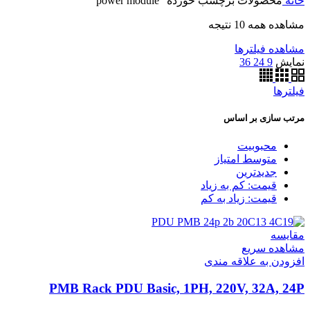
خانه
محصولات برچسب خورده “power module”
مشاهده همه 10 نتیجه
مشاهده فیلترها
نمایش
9
24
36
فیلترها
مرتب سازی بر اساس
محبوبیت
متوسط امتیاز
جدیدترین
قیمت: کم به زیاد
قیمت: زیاد به کم
مقایسه
مشاهده سریع
افزودن به علاقه مندی
PMB Rack PDU Basic, 1PH, 220V, 32A, 24P