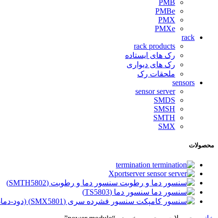
PMB
PMBe
PMX
PMXe
rack
rack products
رک های ایستاده
رک های دیواری
ملحقات رک
sensors
sensor server
SMDS
SMSH
SMTH
SMX
محصولات
termination
Xportserver
سنسور دما و رطوبت (SMTH5802)
سنسور دما (TS5803)
سنسور فشرده سری (SMX5801) (دود-دما-رطوبت-شک)