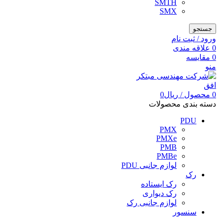
SMTH
SMX
جستجو
ورود / ثبت نام
0
علاقه مندی
0
مقایسه
منو
0
محصول
/
ریال
0
دسته بندی محصولات
PDU
PMX
PMXe
PMB
PMBe
لوازم جانبی PDU
رک
رک ایستاده
رک دیواری
لوازم جانبی رک
سنسور