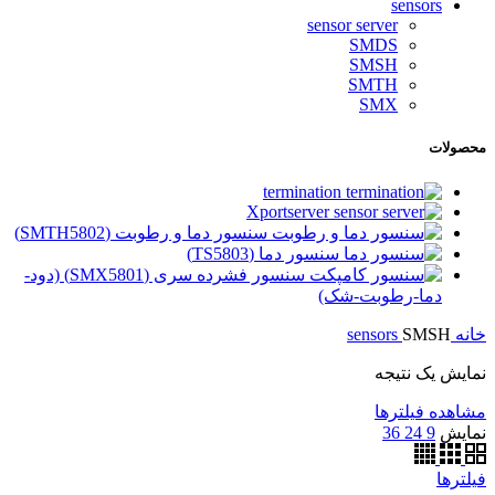
sensors
sensor server
SMDS
SMSH
SMTH
SMX
محصولات
termination
Xportserver
سنسور دما و رطوبت (SMTH5802)
سنسور دما (TS5803)
سنسور فشرده سری (SMX5801) (دود-
دما-رطوبت-شک)
خانه
SMSH
sensors
نمایش یک نتیجه
مشاهده فیلترها
نمایش
9
24
36
فیلترها