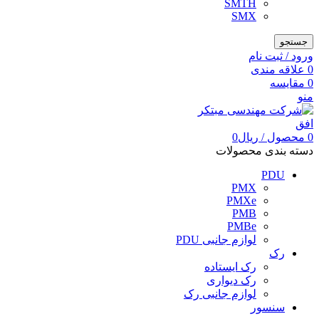
SMTH
SMX
جستجو
ورود / ثبت نام
0
علاقه مندی
0
مقایسه
منو
0
محصول
/
ریال
0
دسته بندی محصولات
PDU
PMX
PMXe
PMB
PMBe
لوازم جانبی PDU
رک
رک ایستاده
رک دیواری
لوازم جانبی رک
سنسور