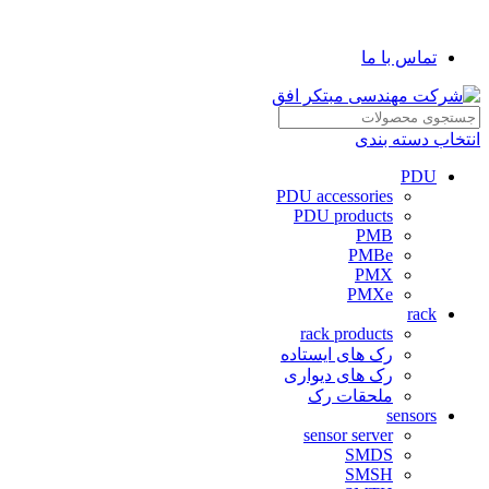
شرکت مهندسی مبتکر افق
تماس با ما
انتخاب دسته بندی
PDU
PDU accessories
PDU products
PMB
PMBe
PMX
PMXe
rack
rack products
رک های ایستاده
رک های دیواری
ملحقات رک
sensors
sensor server
SMDS
SMSH