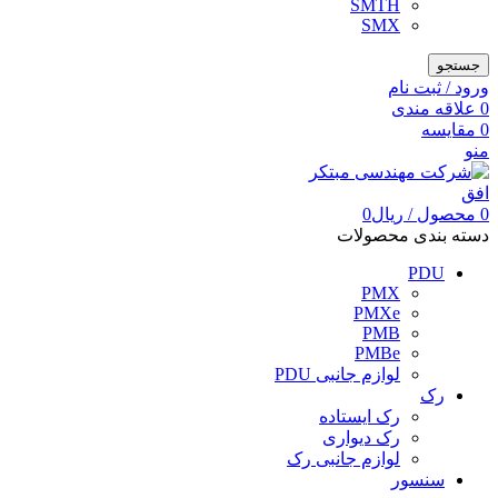
SMTH
SMX
جستجو
ورود / ثبت نام
0
علاقه مندی
0
مقایسه
منو
0
محصول
/
ریال
0
دسته بندی محصولات
PDU
PMX
PMXe
PMB
PMBe
لوازم جانبی PDU
رک
رک ایستاده
رک دیواری
لوازم جانبی رک
سنسور