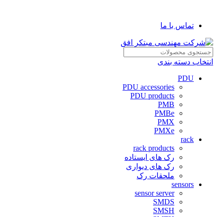
شرکت مهندسی مبتکر افق
تماس با ما
انتخاب دسته بندی
PDU
PDU accessories
PDU products
PMB
PMBe
PMX
PMXe
rack
rack products
رک های ایستاده
رک های دیواری
ملحقات رک
sensors
sensor server
SMDS
SMSH