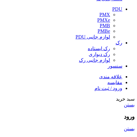
PDU
PMX
PMXe
PMB
PMBe
لوازم جانبی PDU
رک
رک ایستاده
رک دیواری
لوازم جانبی رک
سنسور
علاقه مندی
مقایسه
ورود / ثبت نام
سبد خرید
بستن
ورود
بستن