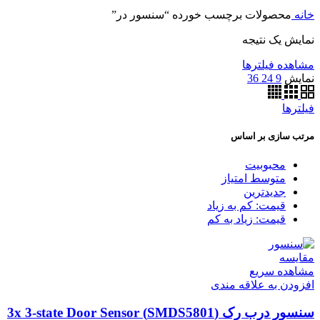
خانه
محصولات برچسب خورده “سنسور در”
نمایش یک نتیجه
مشاهده فیلترها
نمایش
9
24
36
فیلترها
مرتب سازی بر اساس
محبوبیت
متوسط امتیاز
جدیدترین
قیمت: کم به زیاد
قیمت: زیاد به کم
مقایسه
مشاهده سریع
افزودن به علاقه مندی
سنسور درب رک (SMDS5801) 3x 3-state Door Sensor