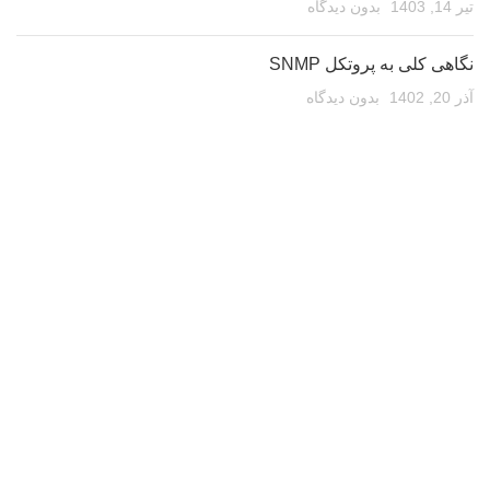
تیر 14, 1403
بدون دیدگاه
نگاهی کلی به پروتکل SNMP
آذر 20, 1402
بدون دیدگاه
گواهی استاندارد ملی ایران
تیر 14, 1402
بدون دیدگاه
گواهی نامه ها
دانش بنیان
پروانه فنی و مهندسی
گواهی تست کیفیت محصول
لینک های مفید
تماس با ما
درباره ما