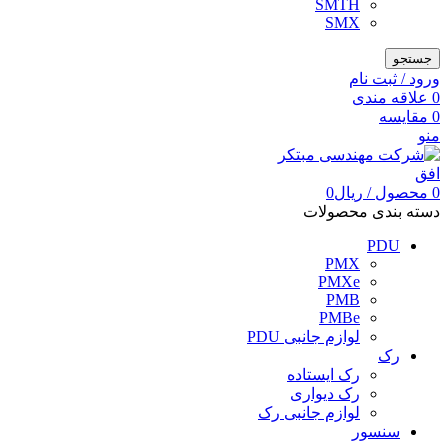
SMTH
SMX
جستجو
ورود / ثبت نام
0
علاقه مندی
0
مقایسه
منو
0
محصول
/
ریال
0
دسته بندی محصولات
PDU
PMX
PMXe
PMB
PMBe
لوازم جانبی PDU
رک
رک ایستاده
رک دیواری
لوازم جانبی رک
سنسور