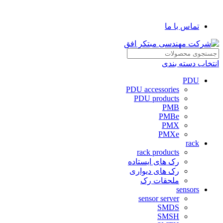
شرکت مهندسی مبتکر افق
تماس با ما
انتخاب دسته بندی
PDU
PDU accessories
PDU products
PMB
PMBe
PMX
PMXe
rack
rack products
رک های ایستاده
رک های دیواری
ملحقات رک
sensors
sensor server
SMDS
SMSH