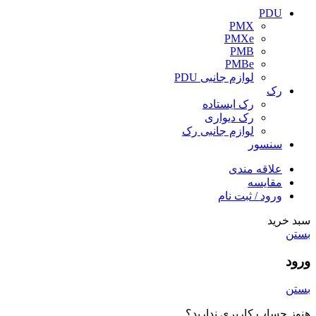
PDU
PMX
PMXe
PMB
PMBe
لوازم جانبی PDU
رک
رک ایستاده
رک دیواری
لوازم جانبی رک
سنسور
علاقه مندی
مقایسه
ورود / ثبت نام
سبد خرید
بستن
ورود
بستن
هنوز حساب کاربری ندارید؟