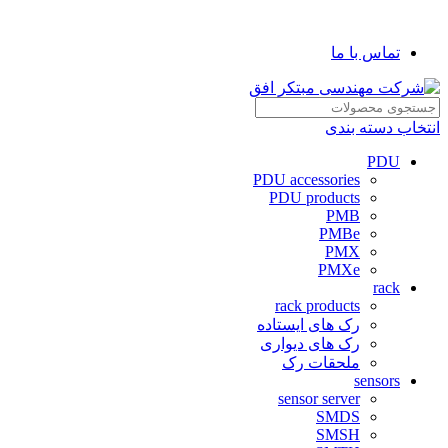
شرکت مهندسی مبتکر افق
تماس با ما
انتخاب دسته بندی
PDU
PDU accessories
PDU products
PMB
PMBe
PMX
PMXe
rack
rack products
رک های ایستاده
رک های دیواری
ملحقات رک
sensors
sensor server
SMDS
SMSH