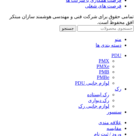
فرصت همکاری با شرکت ها
فرصت های شغلی
تمامی حقوق برای شرکت فنی و مهندسی هوشمند سازان مبتکر
افق محفوظ است.
جستجو
منو
دسته بندی ها
PDU
PMX
PMXe
PMB
PMBe
لوازم جانبی PDU
رک
رک ایستاده
رک دیواری
لوازم جانبی رک
سنسور
علاقه مندی
مقایسه
ورود / ثبت نام