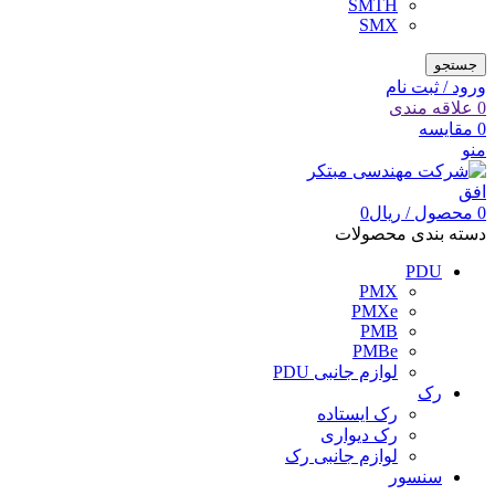
SMTH
SMX
جستجو
ورود / ثبت نام
0
علاقه مندی
0
مقایسه
منو
0
محصول
/
ریال
0
دسته بندی محصولات
PDU
PMX
PMXe
PMB
PMBe
لوازم جانبی PDU
رک
رک ایستاده
رک دیواری
لوازم جانبی رک
سنسور