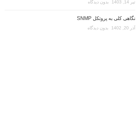
تیر 14, 1403
بدون دیدگاه
نگاهی کلی به پروتکل SNMP
آذر 20, 1402
بدون دیدگاه
گواهی استاندارد ملی ایران
تیر 14, 1402
بدون دیدگاه
گواهی نامه ها
دانش بنیان
پروانه فنی و مهندسی
گواهی تست کیفیت محصول
لینک های مفید
تماس با ما
درباره ما