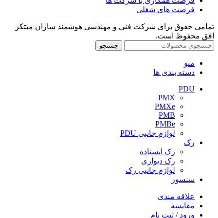
فرصت همکاری با شرکت ها
فرصت های شغلی
تمامی حقوق برای شرکت فنی و مهندسی هوشمند سازان مبتکر
افق محفوظ است.
جستجو
منو
دسته بندی ها
PDU
PMX
PMXe
PMB
PMBe
لوازم جانبی PDU
رک
رک ایستاده
رک دیواری
لوازم جانبی رک
سنسور
علاقه مندی
مقایسه
ورود / ثبت نام