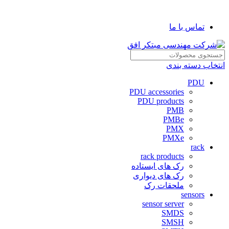
شرکت مهندسی مبتکر افق
تماس با ما
انتخاب دسته بندی
PDU
PDU accessories
PDU products
PMB
PMBe
PMX
PMXe
rack
rack products
رک های ایستاده
رک های دیواری
ملحقات رک
sensors
sensor server
SMDS
SMSH