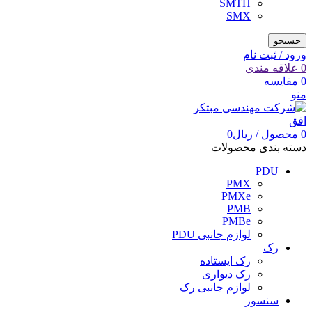
SMTH
SMX
جستجو
ورود / ثبت نام
0
علاقه مندی
0
مقایسه
منو
0
محصول
/
ریال
0
دسته بندی محصولات
PDU
PMX
PMXe
PMB
PMBe
لوازم جانبی PDU
رک
رک ایستاده
رک دیواری
لوازم جانبی رک
سنسور