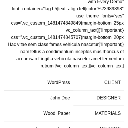
with Every Demo”
font_container=”tag:h5|text_align:left|color:%23989898″
use_theme_fonts=”yes”
css=”.vc_custom_1481474849849{margin-bottom: 25px
!important;}”][vc_column_text
css=”.vc_custom_1481474845707{margin-bottom: 20px
!important;}”]Hac vitae sem class fames vehicula nascetur
nam tellus a condimentum inceptos mus rhoncus et
accumsan fringilla vehicula nascetur amet fermentum
rutrum.[/vc_column_text][vc_column_text]
WordPress
CLIENT
John Doe
DESIGNER
Wood, Paper
MATERIALS