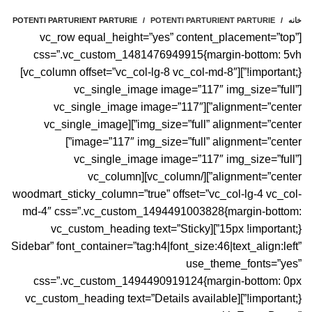
خانه
POTENTI PARTURIENT PARTURIE
POTENTI PARTURIENT PARTURIE
[vc_row equal_height=”yes” content_placement=”top”
css=”.vc_custom_1481476949915{margin-bottom: 5vh
!important;}”][vc_column offset=”vc_col-lg-8 vc_col-md-8″]
[vc_single_image image=”117″ img_size=”full”
alignment=”center”][vc_single_image image=”117″
img_size=”full” alignment=”center”][vc_single_image
image=”117″ img_size=”full” alignment=”center”]
[vc_single_image image=”117″ img_size=”full”
alignment=”center”][/vc_column][vc_column
woodmart_sticky_column=”true” offset=”vc_col-lg-4 vc_col-
md-4″ css=”.vc_custom_1494491003828{margin-bottom:
15px !important;}”][vc_custom_heading text=”Sticky
Sidebar” font_container=”tag:h4|font_size:46|text_align:left”
use_theme_fonts=”yes”
css=”.vc_custom_1494490919124{margin-bottom: 0px
!important;}”][vc_custom_heading text=”Details available