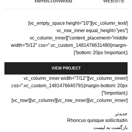
xtemos.com/wood
WEBSITE
[/vc_column_text][vc_empty_space height=”10″]
[vc_row_inner equal_height=”yes”
content_placement=”middle”][vc_column_inner
width=”5/12″ css=”.vc_custom_1481476631480{margin-
bottom: 20px !important;}”]
VIEW PROJECT
[/vc_column_inner][vc_column_inner width=”7/12″
css=”.vc_custom_1481476640791{margin-bottom: 20px
!important;}”]
[/vc_column_inner][/vc_row_inner][/vc_column][/vc_row]
جدیدتر
Rhoncus quisque sollicitudin
بازگشت به لیست