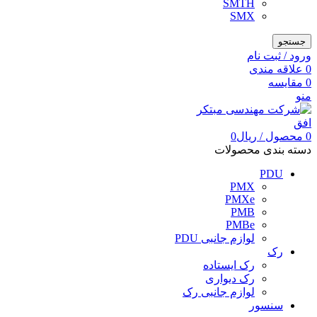
SMTH
SMX
جستجو
ورود / ثبت نام
0
علاقه مندی
0
مقایسه
منو
0
محصول
/
ریال
0
دسته بندی محصولات
PDU
PMX
PMXe
PMB
PMBe
لوازم جانبی PDU
رک
رک ایستاده
رک دیواری
لوازم جانبی رک
سنسور