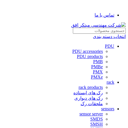
شرکت مهندسی مبتکر افق
تماس با ما
انتخاب دسته بندی
PDU
PDU accessories
PDU products
PMB
PMBe
PMX
PMXe
rack
rack products
رک های ایستاده
رک های دیواری
ملحقات رک
sensors
sensor server
SMDS
SMSH