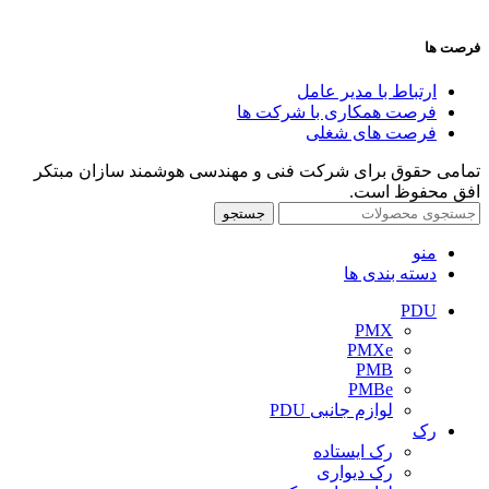
فرصت ها
ارتباط با مدیر عامل
فرصت همکاری با شرکت ها
فرصت های شغلی
تمامی حقوق برای شرکت فنی و مهندسی هوشمند سازان مبتکر
افق محفوظ است.
جستجو
منو
دسته بندی ها
PDU
PMX
PMXe
PMB
PMBe
لوازم جانبی PDU
رک
رک ایستاده
رک دیواری