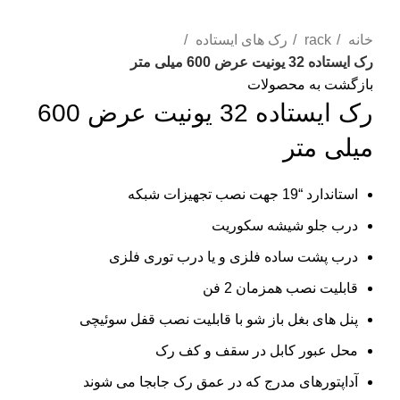
بزرگنمایی تصویر
خانه
rack
رک های ایستاده
رک ایستاده 32 یونیت عرض 600 میلی متر
بازگشت به محصولات
رک ایستاده 32 یونیت عرض 600
میلی متر
استاندارد “19 جهت نصب تجهیزات شبکه
درب جلو شیشه سکوریت
درب پشت ساده فلزی و یا درب توری فلزی
قابلیت نصب همزمان 2 فن
پنل های بغل باز شو با قابلیت نصب قفل سوئیچی
محل عبور کابل در سقف و کف رک
آداپتورهای مدرج که در عمق رک جابجا می شوند