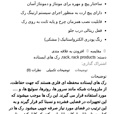
ساختار پیچ و مهره برای مونتاژ و دمونتاژ آسان
دارای پیچ ارت به منظور اجرای سیستم ارتینگ رک
قابلیت نصب همزمان چرخ و پایه ثابت به روی رک
قفل ریتالی درب جلو
رنگ پودری الکترواستاتیک ( مشکی)
مقایسه
افزودن به علاقه مندی
دسته:
rack products
,
rack
,
رک های ایستاده
اشتراک گذاری:
توضیحات
توضیحات تکمیلی
نظرات (0)
توضیحات
رک های ایستاده محفظه ای فلزی هستند که جهت حفاظت،
از ملزومات شبکه مانند سرور ها، روترها، سوئیچ ها، و ….
مورد استفاده قرار می گیرند. این رک ها موجب میشوند که
این تجهیزات در فضایی فشرده و نسبتا کم قرار گیرند و به
این ترتیب در فضای مورد نیاز صرفه جویی میشود. رک ها در