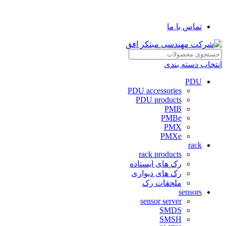
شرکت مهندسی مبتکر افق
تماس با ما
انتخاب دسته بندی
PDU
PDU accessories
PDU products
PMB
PMBe
PMX
PMXe
rack
rack products
رک های ایستاده
رک های دیواری
ملحقات رک
sensors
sensor server
SMDS
SMSH