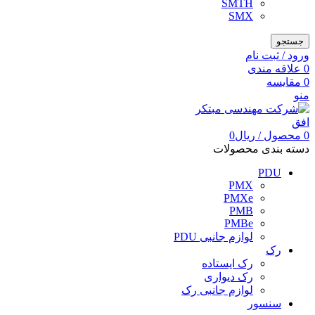
SMTH
SMX
جستجو
ورود / ثبت نام
0
علاقه مندی
0
مقایسه
منو
0
محصول
/
ریال
0
دسته بندی محصولات
PDU
PMX
PMXe
PMB
PMBe
لوازم جانبی PDU
رک
رک ایستاده
رک دیواری
لوازم جانبی رک
سنسور