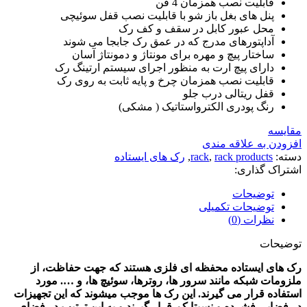
قابلیت نصب همزمان 4 فن
پنل های بغل باز شو با قابلیت نصب قفل سوئیچی
محل عبور کابل در سقف و کف رک
آداپتورهای مدرج که در عمق رک جابجا می شوند
ساختار پیچ و مهره برای مونتاژ و دمونتاژ آسان
دارای پیچ ارت به منظور اجرای سیستم ارتینگ رک
قابلیت نصب همزمان چرخ و پایه ثابت به روی رک
قفل ریتالی درب جلو
رنگ پودری الکترواستاتیک ( مشکی)
مقایسه
افزودن به علاقه مندی
دسته:
rack products
,
rack
,
رک های ایستاده
اشتراک گذاری:
توضیحات
توضیحات تکمیلی
نظرات (0)
توضیحات
رک های ایستاده محفظه ای فلزی هستند که جهت حفاظت، از
ملزومات شبکه مانند سرور ها، روترها، سوئیچ ها، و …. مورد
استفاده قرار می گیرند. این رک ها موجب میشوند که این تجهیزات
در فضایی فشرده و نسبتا کم قرار گیرند و به این ترتیب در فضای