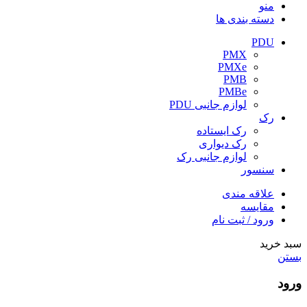
منو
دسته بندی ها
PDU
PMX
PMXe
PMB
PMBe
لوازم جانبی PDU
رک
رک ایستاده
رک دیواری
لوازم جانبی رک
سنسور
علاقه مندی
مقایسه
ورود / ثبت نام
سبد خرید
بستن
ورود