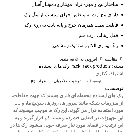
ساختار پیچ و مهره برای مونتاژ و دمونتاژ آسان
دارای پیچ ارت به منظور اجرای سیستم ارتینگ رک
قابلیت نصب همزمان چرخ و پایه ثابت به روی رک
قفل ریتالی درب جلو
رنگ پودری الکترواستاتیک ( مشکی)
مقایسه
افزودن به علاقه مندی
دسته:
rack products
,
rack
,
رک های ایستاده
اشتراک گذاری:
توضیحات
توضیحات تکمیلی
نظرات (0)
توضیحات
رک های ایستاده محفظه ای فلزی هستند که جهت حفاظت،
از ملزومات شبکه مانند سرور ها، روترها، سوئیچ ها، و ….
مورد استفاده قرار می گیرند. این رک ها موجب میشوند که
این تجهیزات در فضایی فشرده و نسبتا کم قرار گیرند و به
این ترتیب در فضای مورد نیاز صرفه جویی میشود. رک ها در