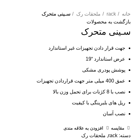
بزرگنمایی تصویر
خانه
rack
ملحقات رک
سـینی متحرک
بازگشت به محصولات
سـینی متحرک
جهت قرار دادن تجهیزات غیر استاندارد
عرض استاندارد “19
پوشش پودری مشکی
عمق 400 میلی متر جهت قراردادن تجهیزات
نصب با 8 کژنات برای تحمل وزن بالا
ریل های بلبرینگی با کیفیت
نصب آسان
مقایسه
افزودن به علاقه مندی
دسته:
rack
,
ملحقات رک