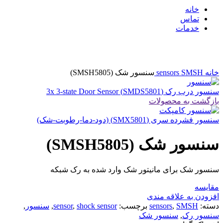
خانه
تماس
خدمات
بزرگنمایی تصویر
خانه
SMSH
sensors
سنسور شک (SMSH5805)
سنسور درب رک (SMDS5801) 3x 3-state Door Sensor
بازگشت به محصولات
سنسور فشرده سری (SMX5801) (دود-دما-رطوبت-شک)
سنسور شک (SMSH5805)
سنسور شک برای مانیتور شک وارد شده به رک شبکه
مقایسه
افزودن به علاقه مندی
دسته:
SMSH
,
sensors
برچسب:
shock sensor
,
sensor
,
سنسور
,
سنسور رک
,
سنسور شک