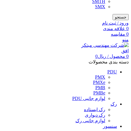
SMTH
SMX
جستجو
ورود / ثبت نام
0
علاقه مندی
0
مقایسه
منو
0
محصول
/
ریال
0
دسته بندی محصولات
PDU
PMX
PMXe
PMB
PMBe
لوازم جانبی PDU
رک
رک ایستاده
رک دیواری
لوازم جانبی رک
سنسور