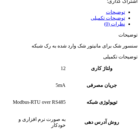
اشتراک گذاری:
توضیحات
توضیحات تکمیلی
نظرات (0)
توضیحات
سنسور شک برای مانیتور شک وارد شده به رک شبکه
توضیحات تکمیلی
ولتاژ کاری
12
جریان مصرفی
5mA
توپولوژی شبکه
Modbus-RTU over RS485
به صورت نرم افزاری و
روش آدرس دهی
خودکار