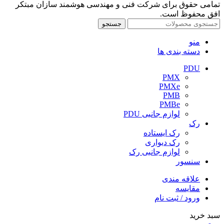
تمامی حقوق برای شرکت فنی و مهندسی هوشمند سازان مبتکر
افق محفوظ است.
جستجو
منو
دسته بندی ها
PDU
PMX
PMXe
PMB
PMBe
لوازم جانبی PDU
رک
رک ایستاده
رک دیواری
لوازم جانبی رک
سنسور
علاقه مندی
مقایسه
ورود / ثبت نام
سبد خرید