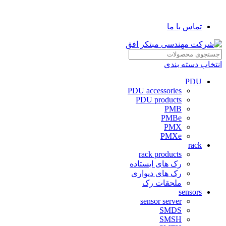
شرکت مهندسی مبتکر افق
تماس با ما
انتخاب دسته بندی
PDU
PDU accessories
PDU products
PMB
PMBe
PMX
PMXe
rack
rack products
رک های ایستاده
رک های دیواری
ملحقات رک
sensors
sensor server
SMDS
SMSH