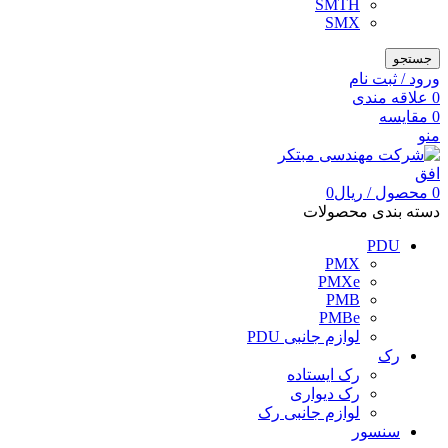
SMTH
SMX
جستجو
ورود / ثبت نام
0
علاقه مندی
0
مقایسه
منو
0
محصول
/
ریال
0
دسته بندی محصولات
PDU
PMX
PMXe
PMB
PMBe
لوازم جانبی PDU
رک
رک ایستاده
رک دیواری
لوازم جانبی رک
سنسور