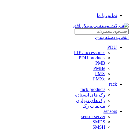
شرکت مهندسی مبتکر افق
تماس با ما
انتخاب دسته بندی
PDU
PDU accessories
PDU products
PMB
PMBe
PMX
PMXe
rack
rack products
رک های ایستاده
رک های دیواری
ملحقات رک
sensors
sensor server
SMDS
SMSH