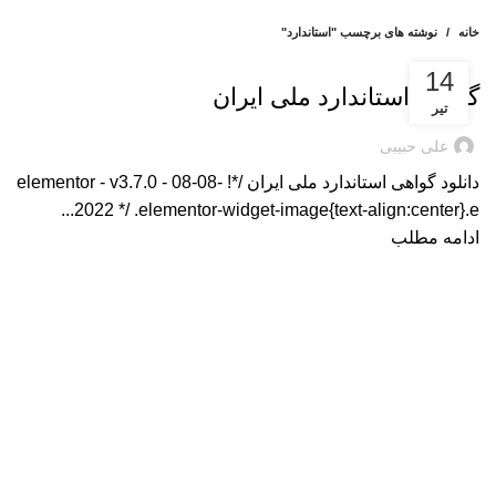
خانه
نوشته های برچسب "استاندارد"
,
PDU
وبلاگ
14
گواهی استاندارد ملی ایران
تیر
علی حبیبی
دانلود گواهی استاندارد ملی ایران /*! elementor - v3.7.0 - 08-08-
2022 */ .elementor-widget-image{text-align:center}.e...
ادامه مطلب