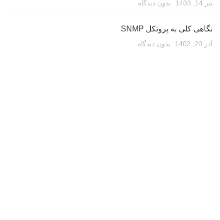
تیر 14, 1403
بدون دیدگاه
نگاهی کلی به پروتکل SNMP
آذر 20, 1402
بدون دیدگاه
گواهی استاندارد ملی ایران
تیر 14, 1402
بدون دیدگاه
گواهی نامه ها
دانش بنیان
پروانه فنی و مهندسی
گواهی تست کیفیت محصول
لینک های مفید
تماس با ما
درباره ما