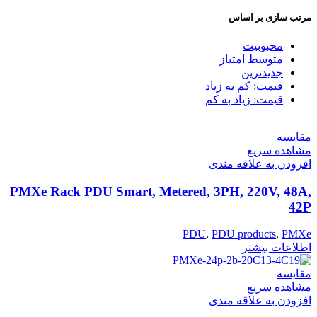
مرتب سازی بر اساس
محبوبیت
متوسط امتیاز
جدیدترین
قیمت: کم به زیاد
قیمت: زیاد به کم
مقایسه
مشاهده سریع
افزودن به علاقه مندی
PMXe Rack PDU Smart, Metered, 3PH, 220V, 48A,
42P
PDU
,
PDU products
,
PMXe
اطلاعات بیشتر
مقایسه
مشاهده سریع
افزودن به علاقه مندی