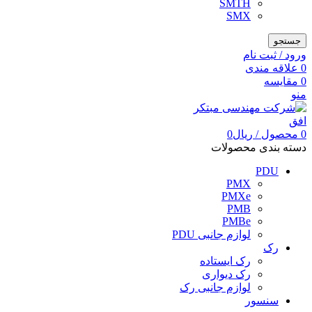
SMTH
SMX
جستجو
ورود / ثبت نام
0
علاقه مندی
0
مقایسه
منو
0
محصول
/
ریال
0
دسته بندی محصولات
PDU
PMX
PMXe
PMB
PMBe
لوازم جانبی PDU
رک
رک ایستاده
رک دیواری
لوازم جانبی رک
سنسور