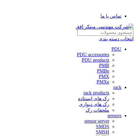
شرکت مهندسی مبتکر افق
تماس با ما
انتخاب دسته بندی
PDU
PDU accessories
PDU products
PMB
PMBe
PMX
PMXe
rack
rack products
رک های ایستاده
رک های دیواری
ملحقات رک
sensors
sensor server
SMDS
SMSH