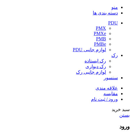
منو
دسته بندی ها
PDU
PMX
PMXe
PMB
PMBe
لوازم جانبی PDU
رک
رک ایستاده
رک دیواری
لوازم جانبی رک
سنسور
علاقه مندی
مقایسه
ورود / ثبت نام
سبد خرید
بستن
ورود