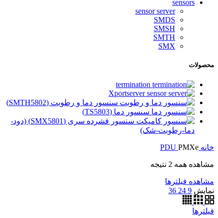
sensors
sensor server
SMDS
SMSH
SMTH
SMX
محصولات
termination
Xportserver
سنسور دما و رطوبت (SMTH5802)
سنسور دما (TS5803)
سنسور فشرده سری (SMX5801) (دود-
دما-رطوبت-شک)
خانه
PMXe
PDU
مشاهده همه 2 نتیجه
مشاهده فیلترها
نمایش
9
24
36
فیلترها