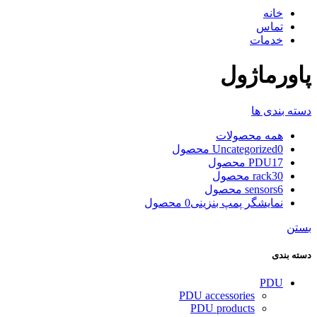
خانه
تماس
خدمات
پاورماژول
دسته بندی ها
همه
محصولات
0 محصول
Uncategorized
17 محصول
PDU
30 محصول
rack
6 محصول
sensors
نمایشگر پمپ بنزینی
0 محصول
بستن
دسته بندی
PDU
PDU accessories
PDU products