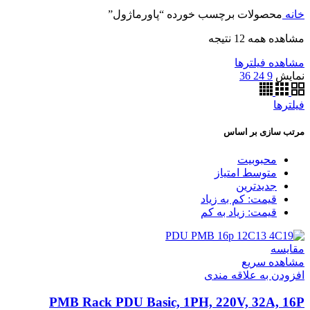
خانه
محصولات برچسب خورده “پاورماژول”
مشاهده همه 12 نتیجه
مشاهده فیلترها
نمایش
9
24
36
فیلترها
مرتب سازی بر اساس
محبوبیت
متوسط امتیاز
جدیدترین
قیمت: کم به زیاد
قیمت: زیاد به کم
مقایسه
مشاهده سریع
افزودن به علاقه مندی
PMB Rack PDU Basic, 1PH, 220V, 32A, 16P