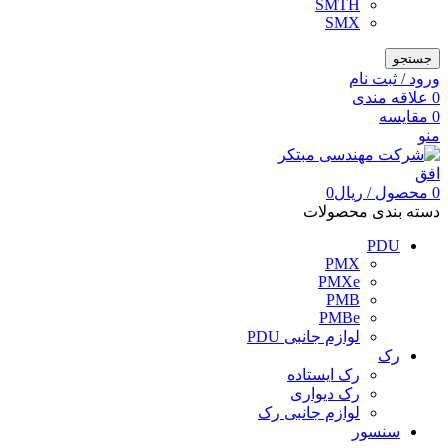
SMTH
SMX
جستجو
ورود / ثبت نام
0
علاقه مندی
0
مقایسه
منو
0
محصول
/
ریال
0
دسته بندی محصولات
PDU
PMX
PMXe
PMB
PMBe
لوازم جانبی PDU
رک
رک ایستاده
رک دیواری
لوازم جانبی رک
سنسور