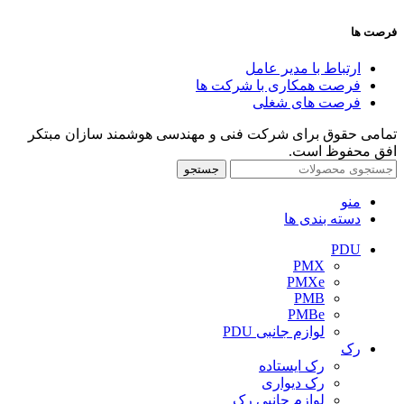
فرصت ها
ارتباط با مدیر عامل
فرصت همکاری با شرکت ها
فرصت های شغلی
تمامی حقوق برای شرکت فنی و مهندسی هوشمند سازان مبتکر
افق محفوظ است.
جستجو
منو
دسته بندی ها
PDU
PMX
PMXe
PMB
PMBe
لوازم جانبی PDU
رک
رک ایستاده
رک دیواری
لوازم جانبی رک