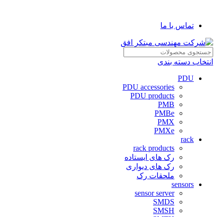
شرکت مهندسی مبتکر افق
تماس با ما
انتخاب دسته بندی
PDU
PDU accessories
PDU products
PMB
PMBe
PMX
PMXe
rack
rack products
رک های ایستاده
رک های دیواری
ملحقات رک
sensors
sensor server
SMDS
SMSH