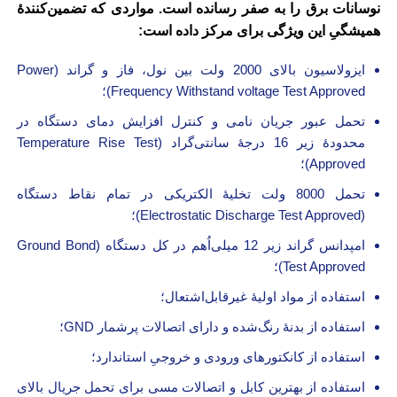
نوسانات برق را به صفر رسانده است. مواردی که تضمین‌کنندۀ
همیشگیِ این ویژگی برای مرکز داده است:
ایزولاسیون بالای 2000 ولت بین نول، فاز و گراند (Power
Frequency Withstand voltage Test Approved)؛
تحمل عبور جریان نامی و کنترل افزایش دمای دستگاه در
محدودۀ زیر 16 درجۀ سانتی‌گراد (Temperature Rise Test
Approved)؛
تحمل 8000 ولت تخلیۀ الکتریکی در تمام نقاط دستگاه
(Electrostatic Discharge Test Approved)؛
امپدانس گراند زیر 12 میلی‌اُهم در کل دستگاه (Ground Bond
Test Approved)؛
استفاده از مواد اولیۀ غیر‌قابل‌اشتعال؛
استفاده از بدنۀ رنگ‌شده و دارای اتصالات پرشمار GND؛
استفاده از کانکتور‌های ورودی و خروجیِ استاندارد؛
استفاده از بهترین کابل و اتصالات مسی برای تحمل جریال بالای