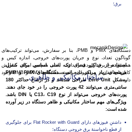
برق؛
دستگاه‌های PMX و PMB، بنا بر
سفارش
، می‌تواند ترکیب‌های
گوناگونِ تعداد، نوع و جریان پورت‌های خروجی، اندازه کیس و
همچنین نوع برق ورودی را داشته باشد. همچنین امکان سفارش
استفاده از حداکثر فضای رَک اصلی اساسی برای کنترل
کابل‌های قفل‌دار و معمولی برای دستگاه‌های PMX و PMB وجود
هزینه‌های زیاد مراکز داده است. دستگاه‌های PMX و PMB
ساختار مکانیکی و ظاهری
دارد.
به‌شکلِ Zero Unit طراحی شده‌اند و در ارتفاع حداکثر 180
سانتی‌متری می‌توانند 42 پورت خروجی را در خود جای دهند.
پورت‌های خروجی می‌تواند از نوع C13، C19 یا DIN باشد.
ویژگی‌های مهم ساختار مکانیکی و ظاهر دستگاه در زیر آورده
شده است:
داشتنِ فیوزهای دارای Flat Rocker with Guard برای جلوگیری
از قطع ناخواستۀ برق خروجی دستگاه؛