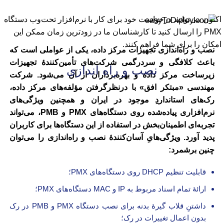
اکنون می‌توانید درخواست خود برای کار با نرم‌افزار تحت‌وب دستگاه
PMX را ارسال کنید تا کارشناسان ما در زودترین زمان ممکن این
امکان را برای شما فراهم کنند.
نصب و راه‌اندازی تجهیزات مرکز داده، یکی از عواملی است که
باعث کلافگی و سردرگمی شرکت‌های تأمین‌کنندۀ تجهیزات
نصب و راه اندازی
زیرساخت مرکز داده و بهره‌برداران از آن می‌شود. شرکت
مهندسی «مبتکر افق» با درنظرگرفتن مؤلفه‌های مرکز داده،
رک‌های استانداردِ موجود در ایران و همچنین ویژگی‌های
نرم‌افزاری پیاده‌شده روی دستگاه‌های PMX و PMB، می‌تواند
تجربه‌ای اطمینان‌بخش در استفاده از این دستگاه‌ها برای کاربران
پدید آورد. ویژگی‌هایِ آسان‌‌کنندۀ نصب و راه‌اندازی را می‌توان
چنین برشمرد:
قابلیت تنظیم DHCP روی دستگاه‌های PMX؛
ارائۀ تمام اسناد مربوط به IP و MAC دستگاه‌های PMX؛
داشتنِ قلاب گیرۀ بدنه برای نصب دستگاه PMX و PMB در رک
بدون اعمال تغییرات در رک؛